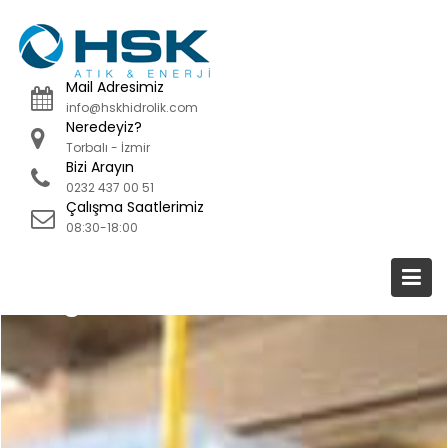
Skip
to
content
Mail Adresimiz
info@hskhidrolik.com
Neredeyiz?
Torbalı - İzmir
Bizi Arayın
0232 437 00 51
Çalışma Saatlerimiz
08:30-18:00
Blog