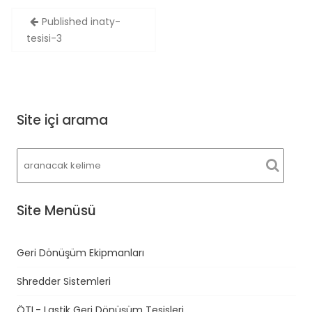
Yazı
Published in
aty-
gezinmesi
tesisi-3
Site içi arama
Site Menüsü
Geri Dönüşüm Ekipmanları
Shredder Sistemleri
ÖTL- Lastik Geri Dönüşüm Tesisleri