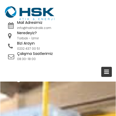
Skip
to
content
Mail Adresimiz
info@hskhidrolik.com
Neredeyiz?
Torbalı - İzmir
Bizi Arayın
0232 437 00 51
Çalışma Saatlerimiz
08:30-18:00
Blog