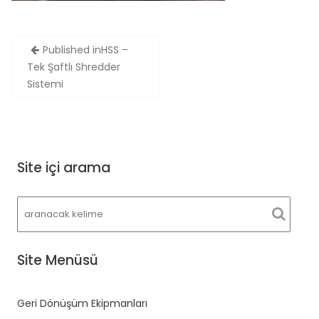
Yazı
Published in
HSS –
gezinmesi
Tek Şaftlı Shredder
Sistemi
Site içi arama
Site Menüsü
Geri Dönüşüm Ekipmanları