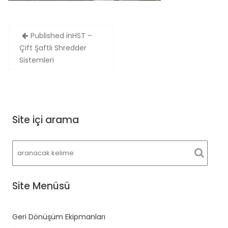
Yazı
Published in
HST –
gezinmesi
Çift Şaftlı Shredder
Sistemleri
Site içi arama
Site Menüsü
Geri Dönüşüm Ekipmanları