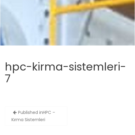
hpc-kirma-sistemleri-
7
Yazı
Published in
HPC –
gezinmesi
Kırma Sistemleri