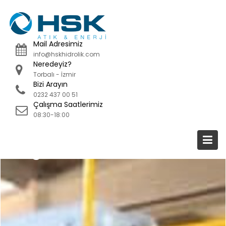
Skip
to
content
Mail Adresimiz
info@hskhidrolik.com
Neredeyiz?
Torbalı - İzmir
Bizi Arayın
0232 437 00 51
Çalışma Saatlerimiz
08:30-18:00
Blog