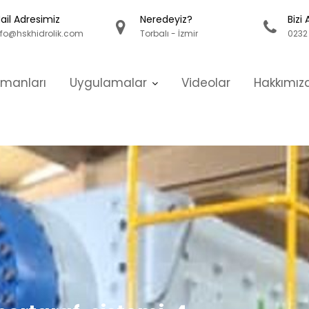
ail Adresimiz
Neredeyiz?
Bizi 
nfo@hskhidrolik.com
Torbalı - İzmir
0232 
pmanları
Uygulamalar
Videolar
Hakkımız