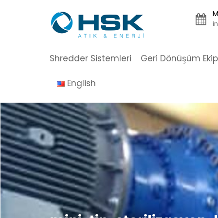
Skip
M
to
i
content
Shredder Sistemleri
Geri Dönüşüm Eki
English