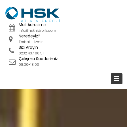
Skip
to
content
Mail Adresimiz
info@hskhidrolik.com
Neredeyiz?
Torbalı - İzmir
Bizi Arayın
0232 437 00 51
Çalışma Saatlerimiz
08:30-18:00
Yazar:
hskatikenerji