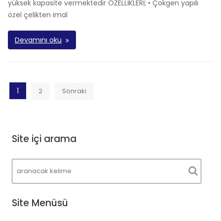
yüksek kapasite vermektedir ÖZELLİKLERİ; • Çokgen yapılı
özel çelikten imal
Devamını oku
Yazı
1
2
Sonraki
sayfalaması
Site içi arama
Site Menüsü