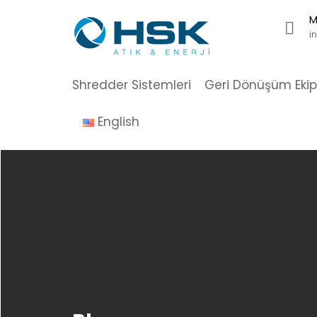
Skip
M
to
i
content
Shredder Sistemleri
Geri Dönüşüm Eki
English