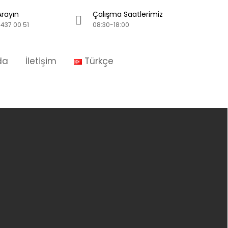
Arayın
Çalışma Saatlerimiz
437 00 51
08:30-18:00
da
İletişim
Türkçe