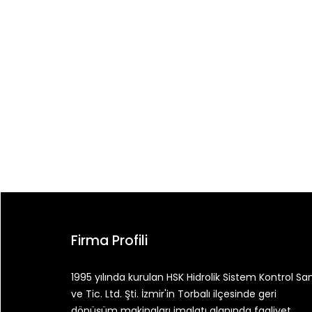
Yazı
gezinmesi
Firma Profili
1995 yılında kurulan HSK Hidrolik Sistem Kontrol San
ve Tic. Ltd. Şti. İzmir'in Torbalı ilçesinde geri
dönüşüm makinaları imalatı alanında faaliyet