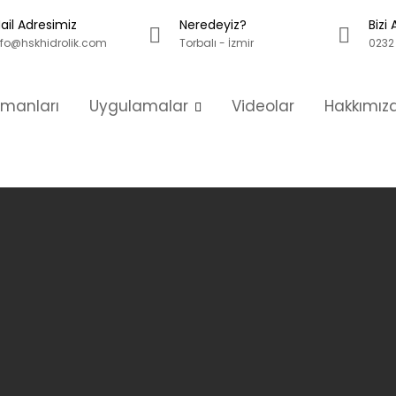
ail Adresimiz
Neredeyiz?
Bizi 
nfo@hskhidrolik.com
Torbalı - İzmir
0232 
pmanları
Uygulamalar
Videolar
Hakkımız